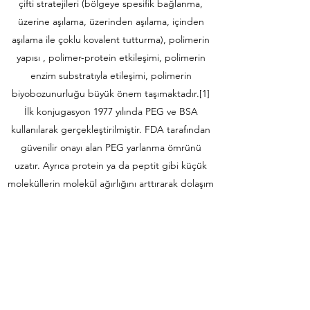
çifti stratejileri (bölgeye spesifik bağlanma,
üzerine aşılama, üzerinden aşılama, içinden
aşılama ile çoklu kovalent tutturma), polimerin
yapısı , polimer-protein etkileşimi, polimerin
enzim substratıyla etileşimi, polimerin
biyobozunurluğu büyük önem taşımaktadır.[1]
İlk konjugasyon 1977 yılında PEG ve BSA
kullanılarak gerçekleştirilmiştir. FDA tarafından
güvenilir onayı alan PEG yarlanma ömrünü
uzatır. Ayrıca protein ya da peptit gibi küçük
moleküllerin molekül ağırlığını arttırarak dolaşım
süresini uzatır ve immün yanıt oluşumunu azaltır.
Klinik olarak 10 adet PEG konjugeli ilaç
kullanılmaktadır. PEG in yanında biyobozunur,
biyobozunur olmayan tarak ya da dallanmış
yapılı polimerler de konjugasyon amaçlı
kullanılabilmektedirler.[1], [2]