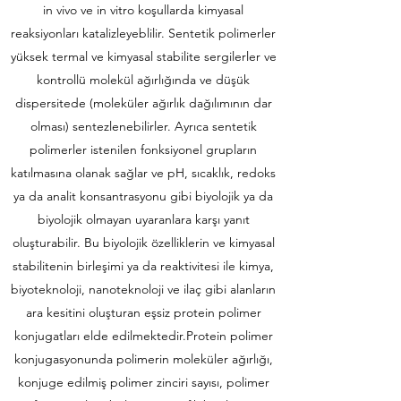
in vivo ve in vitro koşullarda kimyasal
reaksiyonları katalizleyeblilir. Sentetik polimerler
yüksek termal ve kimyasal stabilite sergilerler ve
kontrollü molekül ağırlığında ve düşük
dispersitede (moleküler ağırlık dağılımının dar
olması) sentezlenebilirler. Ayrıca sentetik
polimerler istenilen fonksiyonel grupların
katılmasına olanak sağlar ve pH, sıcaklık, redoks
ya da analit konsantrasyonu gibi biyolojik ya da
biyolojik olmayan uyaranlara karşı yanıt
oluşturabilir. Bu biyolojik özelliklerin ve kimyasal
stabilitenin birleşimi ya da reaktivitesi ile kimya,
biyoteknoloji, nanoteknoloji ve ilaç gibi alanların
ara kesitini oluşturan eşsiz protein polimer
konjugatları elde edilmektedir.Protein polimer
konjugasyonunda polimerin moleküler ağırlığı,
konjuge edilmiş polimer zinciri sayısı, polimer